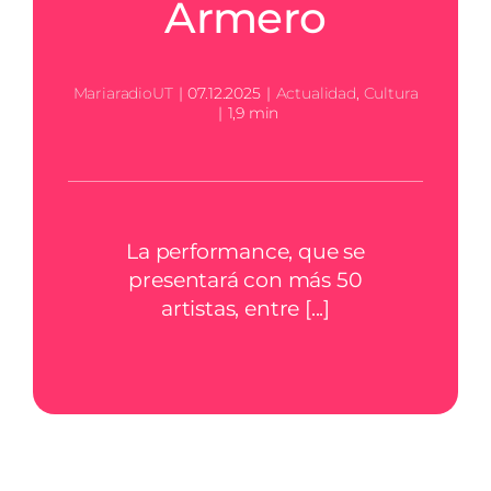
Armero
MariaradioUT
|
07.12.2025
|
Actualidad
,
Cultura
|
1,9 min
La performance, que se
presentará con más 50
artistas, entre [...]