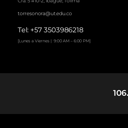
Cra. 5 #10-2, Ibagué, Tolima
torresonora@ut.edu.co
Tel: +57 3503986218
[Lunes a Viernes | 9:00 AM – 6:00 PM]
106