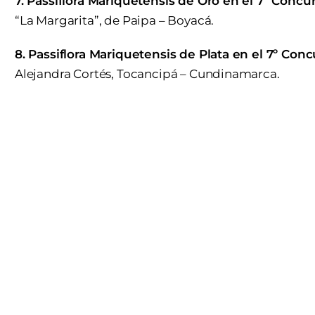
7. Passiflora Mariquetensis de Oro en el 7º Concu
“La Margarita”, de Paipa – Boyacá.
8. Passiflora Mariquetensis de Plata en el 7º Con
Alejandra Cortés, Tocancipá – Cundinamarca.