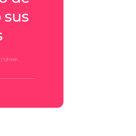
 sus
s
|
1,9 min