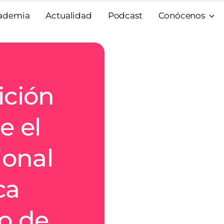
ademia
Actualidad
Podcast
Conócenos
ición
 el
ional
ca
o de