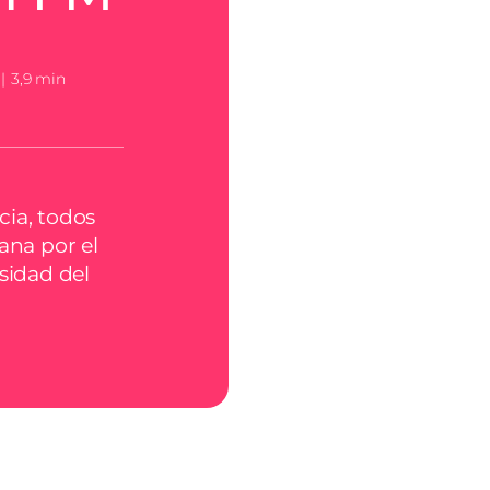
|
3,9 min
ia, todos
ana por el
sidad del