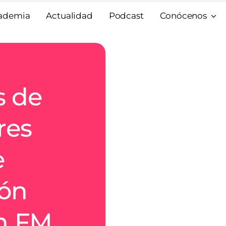
ademia
Actualidad
Podcast
Conócenos
s de
res
e
ión
en FM