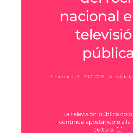
nacional e
televisi
públic
SimonradioUT
|
29.01.2026
|
Actualidad
,
La televisión pública co
continúa apostándole a l
cultural [...]