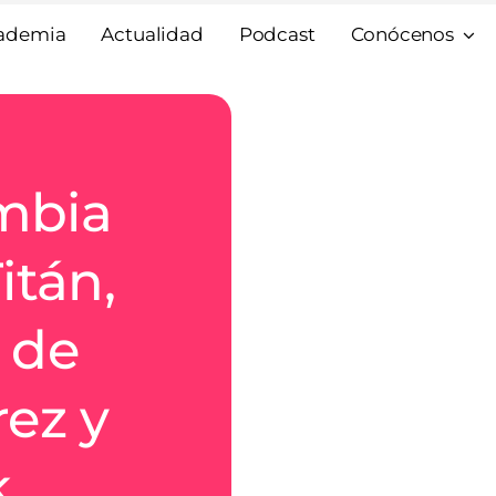
ademia
Actualidad
Podcast
Conócenos
mbia
itán,
 de
rez y
k