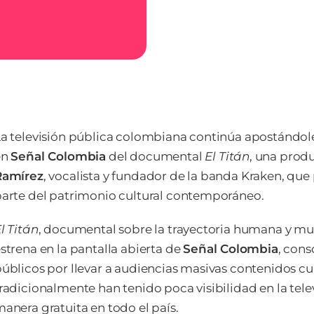
a televisión pública colombiana continúa apostándole 
en
Señal Colombia
del documental
El Titán
, una prod
Ramírez
, vocalista y fundador de la banda Kraken, qu
arte del patrimonio cultural contemporáneo.
l Titán
, documental sobre la trayectoria humana y mu
strena en la pantalla abierta de
Señal Colombia
, con
úblicos por llevar a audiencias masivas contenidos cu
radicionalmente han tenido poca visibilidad en la tel
anera gratuita en todo el país.