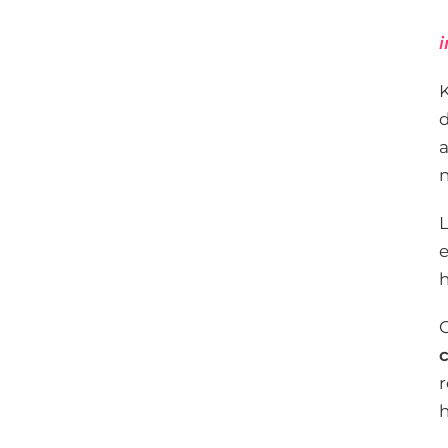
i
K
d
a
n
L
e
h
C
c
r
h