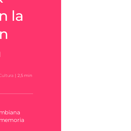
n la
ón
a
Cultura
|
2,5 min
lombiana
a memoria