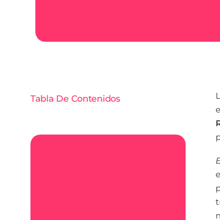
L
Tabla De Contenidos
p
E
e
p
t
m