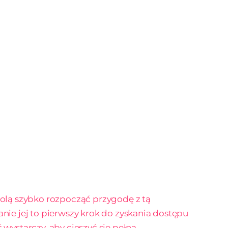
olą szybko rozpocząć przygodę z tą
anie jej to pierwszy krok do zyskania dostępu
 wystarczy, aby cieszyć się pełną