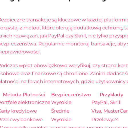
ezpieczne transakcje są kluczowe w każdej platformie
orzystaj z metod, które oferują dodatkową ochronę, ta
akich rozwiązań, jak PayPal czy Skrill, nie tylko przys
ezpieczeństwa. Regularnie monitoruj transakcje, ab
ieprawidłowości.
odczas wpłat obowiązkowo weryfikuj, czy strona korzy
sobowe oraz finansowe są chronione. Zanim dodasz ś
łatności na forach internetowych, gdzie użytkownicy 
Metoda Płatności
Bezpieczeństwo
Przykłady
Portfele elektroniczne
Wysokie
PayPal, Skrill
Karty kredytowe
Średnie
Visa, MasterCa
Przelewy bankowe
Wysokie
Przelewy24
 przypadku wypłat, zawsze zwracaj uwagę na czas real