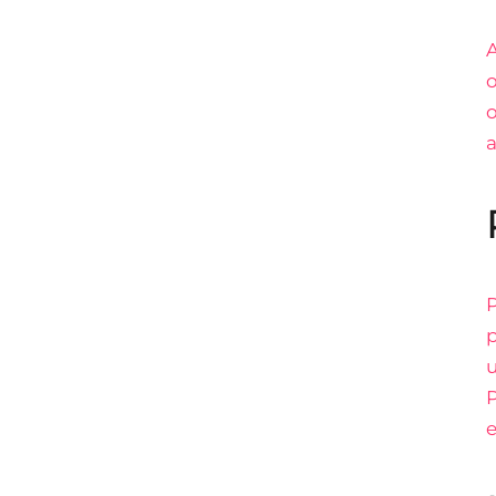
o
o
a
P
p
u
P