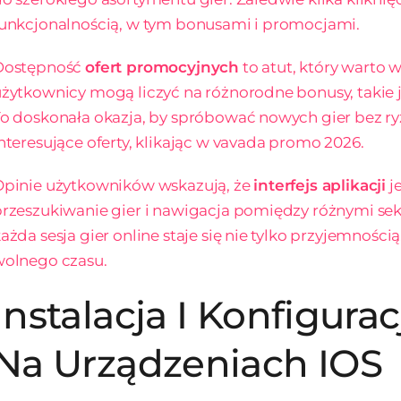
unkcjonalnością, w tym bonusami i promocjami.
Dostępność
ofert promocyjnych
to atut, który warto 
żytkownicy mogą liczyć na różnorodne bonusy, takie 
o doskonała okazja, by spróbować nowych gier bez r
nteresujące oferty, klikając w
vavada promo 2026
.
Opinie użytkowników wskazują, że
interfejs aplikacji
je
rzeszukiwanie gier i nawigacja pomiędzy różnymi sek
ażda sesja gier online staje się nie tylko przyjemności
wolnego czasu.
Instalacja I Konfigura
Na Urządzeniach IOS