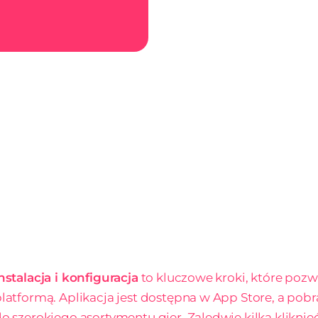
nstalacja i konfiguracja
to kluczowe kroki, które pozw
latformą. Aplikacja jest dostępna w App Store, a pobr
o szerokiego asortymentu gier. Zaledwie kilka kliknięć