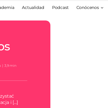
ademia
Actualidad
Podcast
Conócenos
os
a
|
3,9 min
zystać
ja i [...]