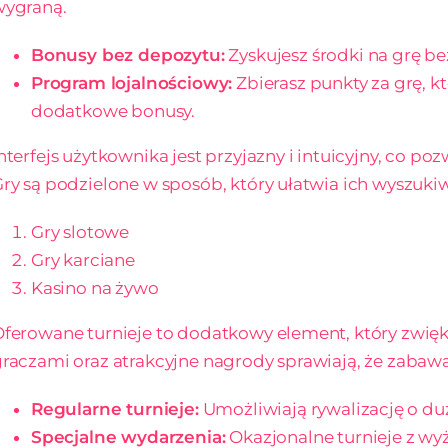
wygraną.
Bonusy bez depozytu:
Zyskujesz środki na grę b
Program lojalnościowy:
Zbierasz punkty za grę, 
dodatkowe bonusy.
nterfejs użytkownika jest przyjazny i intuicyjny, co po
ry są podzielone w sposób, który ułatwia ich wyszuki
Gry slotowe
Gry karciane
Kasino na żywo
ferowane turnieje to dodatkowy element, który zwięk
raczami oraz atrakcyjne nagrody sprawiają, że zabawa 
Regularne turnieje:
Umożliwiają rywalizację o du
Specjalne wydarzenia:
Okazjonalne turnieje z wy