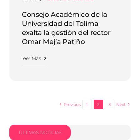
Consejo Académico de la
Universidad del Tolima
exalta la gestión del rector
Omar Mejía Patiño
Leer Más
Previous
1
2
3
Next
ÚLTIMAS NOTICIAS
Radi